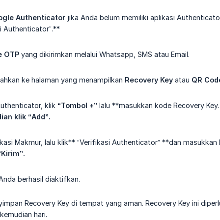
gle Authenticator
jika Anda belum memiliki aplikasi Authenticator
si Authenticator”.**
e OTP
yang dikirimkan melalui Whatsapp, SMS atau Email.
rahkan ke halaman yang menampilkan
Recovery Key
atau
QR Cod
uthenticator, klik
“Tombol +”
lalu **masukkan kode Recovery Key. 
an klik “Add”.
ikasi Makmur, lalu klik** “Verifikasi Authenticator” **dan masukkan
“Kirim”.
Anda berhasil diaktifkan.
impan Recovery Key di tempat yang aman. Recovery Key ini diperlu
kemudian hari.