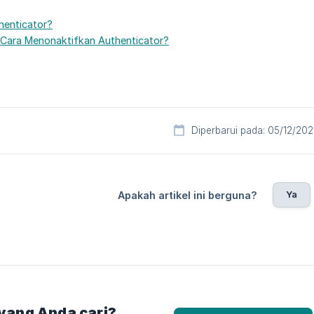
henticator?
Cara Menonaktifkan Authenticator?
Diperbarui pada: 05/12/20
Ya
Apakah artikel ini berguna?
yang Anda cari?