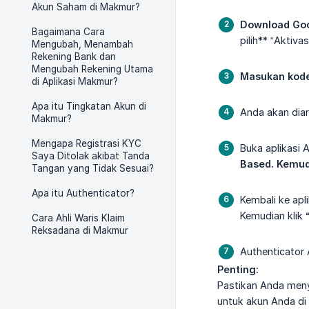
Akun Saham di Makmur?
Download Goo
Bagaimana Cara
pilih** “Aktiva
Mengubah, Menambah
Rekening Bank dan
Mengubah Rekening Utama
Masukan kod
di Aplikasi Makmur?
Apa itu Tingkatan Akun di
Anda akan dia
Makmur?
Mengapa Registrasi KYC
Buka aplikasi A
Saya Ditolak akibat Tanda
Based. Kemudi
Tangan yang Tidak Sesuai?
Apa itu Authenticator?
Kembali ke apl
Kemudian klik
Cara Ahli Waris Klaim
Reksadana di Makmur
Authenticator 
Penting:
Pastikan Anda meny
untuk akun Anda di 