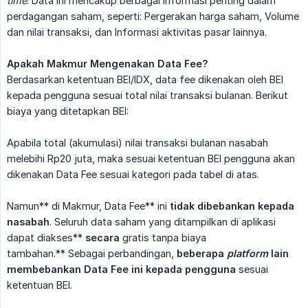
time
. Data ini mencakup berbagai informasi penting dalam
perdagangan saham, seperti: Pergerakan harga saham, Volume
dan nilai transaksi, dan Informasi aktivitas pasar lainnya.
Apakah Makmur Mengenakan Data Fee?
Berdasarkan ketentuan BEI/IDX, data fee dikenakan oleh BEI
kepada pengguna sesuai total nilai transaksi bulanan. Berikut
biaya yang ditetapkan BEI:
Apabila total (akumulasi) nilai transaksi bulanan nasabah
melebihi Rp20 juta, maka sesuai ketentuan BEI pengguna akan
dikenakan Data Fee sesuai kategori pada tabel di atas.
Namun** di Makmur, Data Fee** ini
tidak dibebankan kepada 
nasabah
. Seluruh data saham yang ditampilkan di aplikasi
dapat diakses**
secara
gratis tanpa biaya
tambahan.** Sebagai perbandingan,
 beberapa 
platform
 lain 
membebankan Data Fee ini kepada pengguna
sesuai
ketentuan BEI.